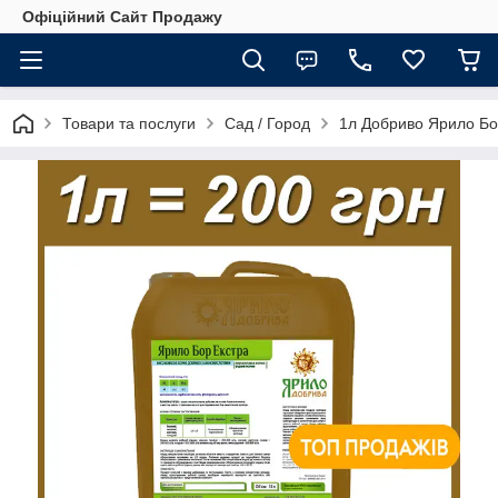
Офіційний Сайт Продажу
Товари та послуги
Сад / Город
1л Добриво Ярило Бор