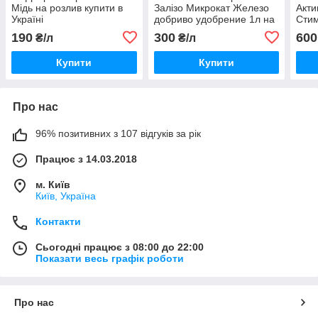
Мідь на розлив купити в
Залізо Микрокат Железо
Акти
Україні
добриво удобрение 1л на
Сти
розлив купити купить в
біос
190
300
600
₴/л
₴/л
Україні
розл
Купити
Купити
Про нас
96% позитивних з 107 відгуків за рік
Працює з 14.03.2018
м. Київ
Київ, Україна
Контакти
Сьогодні працює з 08:00 до 22:00
Показати весь графік роботи
Про нас