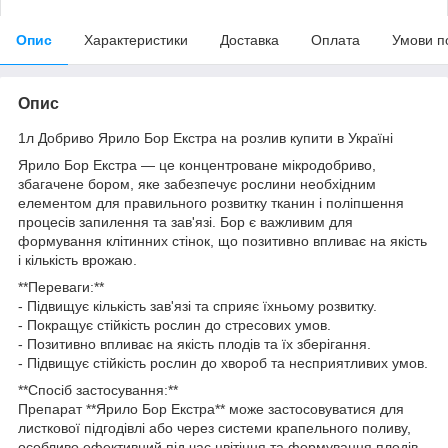
Опис
Характеристики
Доставка
Оплата
Умови п
Опис
1л Добриво Ярило Бор Екстра на розлив купити в Україні
Ярило Бор Екстра — це концентроване мікродобриво,
збагачене бором, яке забезпечує рослини необхідним
елементом для правильного розвитку тканин і поліпшення
процесів запилення та зав'язі. Бор є важливим для
формування клітинних стінок, що позитивно впливає на якість
і кількість врожаю.
**Переваги:**
- Підвищує кількість зав'язі та сприяє їхньому розвитку.
- Покращує стійкість рослин до стресових умов.
- Позитивно впливає на якість плодів та їх зберігання.
- Підвищує стійкість рослин до хвороб та несприятливих умов.
**Спосіб застосування:**
Препарат **Ярило Бор Екстра** може застосовуватися для
листкової підгодівлі або через системи крапельного поливу,
особливо ефективний під час цвітіння та формування плодів.