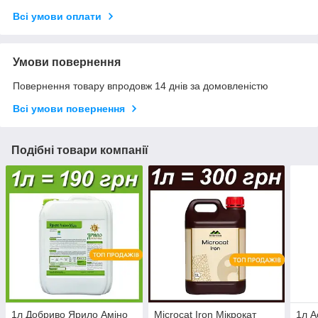
Всі умови оплати
Умови повернення
Повернення товару впродовж 14 днів за домовленістю
Всі умови повернення
Подібні товари компанії
1л Добриво Ярило Аміно
Microcat Iron Мікрокат
1л A