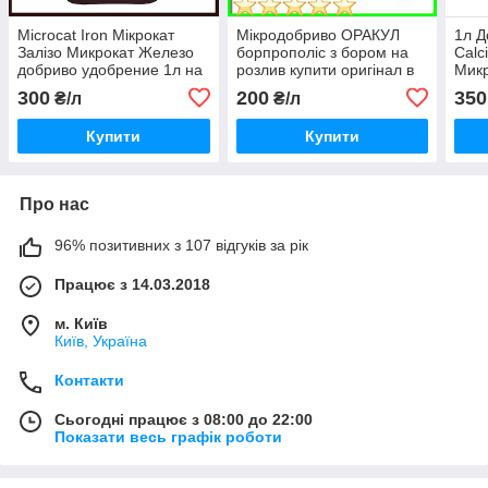
Microcat Iron Мікрокат
Мікродобриво ОРАКУЛ
1л Д
Залізо Микрокат Железо
борпрополіс з бором на
Calc
добриво удобрение 1л на
розлив купити оригінал в
Микр
розлив купити купить в
Україні
розл
300
200
350
₴/л
₴/л
Україні
Купити
Купити
Про нас
96% позитивних з 107 відгуків за рік
Працює з 14.03.2018
м. Київ
Київ, Україна
Контакти
Сьогодні працює з 08:00 до 22:00
Показати весь графік роботи