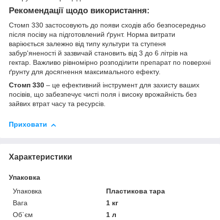
Рекомендації щодо використання
:
Стомп 330 застосовують до появи сходів або безпосередньо
після посіву на підготовлений ґрунт. Норма витрати
варіюється залежно від типу культури та ступеня
забур'яненості й зазвичай становить від 3 до 6 літрів на
гектар. Важливо рівномірно розподілити препарат по поверхні
ґрунту для досягнення максимального ефекту.
Стомп 330
– це ефективний інструмент для захисту ваших
посівів, що забезпечує чисті поля і високу врожайність без
зайвих втрат часу та ресурсів.
Приховати
Характеристики
Упаковка
Упаковка
Пластикова тара
Вага
1 кг
Об`єм
1 л