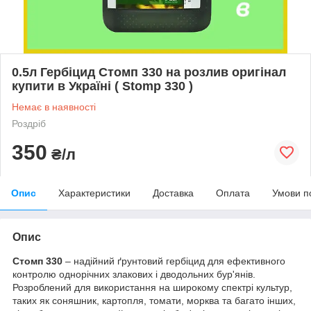
0.5л Гербіцид Стомп 330 на розлив оригінал
купити в Україні ( Stomp 330 )
Немає в наявності
Роздріб
350
₴/л
Опис
Характеристики
Доставка
Оплата
Умови п
Опис
Стомп 330
– надійний ґрунтовий гербіцид для ефективного
контролю однорічних злакових і дводольних бур'янів.
Розроблений для використання на широкому спектрі культур,
таких як соняшник, картопля, томати, морква та багато інших,