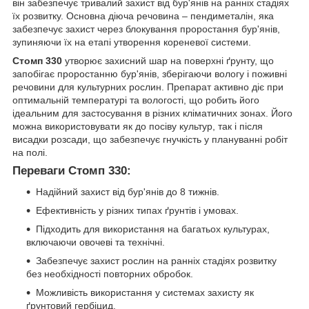
він забезпечує тривалий захист від бур'янів на ранніх стадіях
їх розвитку. Основна діюча речовина – пендиметалін, яка
забезпечує захист через блокування проростання бур'янів,
зупиняючи їх на етапі утворення кореневої системи.
Стомп 330
утворює захисний шар на поверхні ґрунту, що
запобігає проростанню бур'янів, зберігаючи вологу і поживні
речовини для культурних рослин. Препарат активно діє при
оптимальній температурі та вологості, що робить його
ідеальним для застосування в різних кліматичних зонах. Його
можна використовувати як до посіву культур, так і після
висадки розсади, що забезпечує гнучкість у плануванні робіт
на полі.
Переваги Стомп 330
:
Надійний захист від бур'янів до 8 тижнів.
Ефективність у різних типах ґрунтів і умовах.
Підходить для використання на багатьох культурах,
включаючи овочеві та технічні.
Забезпечує захист рослин на ранніх стадіях розвитку
без необхідності повторних обробок.
Можливість використання у системах захисту як
ґрунтовий гербіцид.