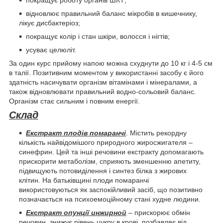
покращує роботу органів ШКТ;
відновлює правильний баланс мікробів в кишечнику,
лікує дисбактеріоз;
покращує колір і стан шкіри, волосся і нігтів;
усуває целюліт.
За один курс прийому напою можна схуднути до 10 кг і 4-5 см
в талії. Позитивним моментом у використанні засобу є його
здатність насичувати організм вітамінами і мінералами, а
також відновлювати правильний водно-сольовий баланс.
Організм стає сильним і повним енергії.
Склад
Екстракт плодів помаранчі
. Містить рекордну
кількість найвідомішого природного жиросжигателя –
синефрин. Цей та інші речовини екстракту допомагають
прискорити метаболізм, сприяють зменшенню апетиту,
підвищують потовиділення і синтез білка з жирових
клітин. На батьківщині плоди помаранчі
використовуються як заспокійливий засіб, що позитивно
позначається на психоемоційному стані худне людини.
Екстракт опунції инжирной
– прискорює обмін
речовин, знижує рівень цукру в крові, позбавляє від