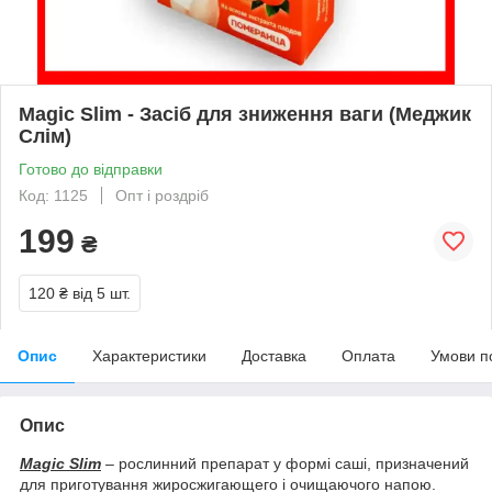
Magic Slim - Засіб для зниження ваги (Меджик
Слім)
Готово до відправки
Код: 1125
Опт і роздріб
199
₴
120 ₴
від 5 шт.
Опис
Характеристики
Доставка
Оплата
Умови п
Опис
Magic Slim
– рослинний препарат у формі саші, призначений
для приготування жиросжигающего і очищаючого напою.