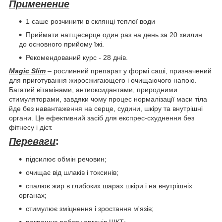
Применение
1 саше розчинити в склянці теплої води
Приймати натщесерце один раз на день за 20 хвилин
до основного прийому їжі.
Рекомендований курс - 28 днів.
Magic Slim
– рослинний препарат у формі саші, призначений
для приготування жиросжигающего і очищаючого напою.
Багатий вітамінами, антиоксидантами, природними
стимуляторами, завдяки чому процес нормалізації маси тіла
йде без навантаження на серце, судини, шкіру та внутрішні
органи. Це ефективний засіб для експрес-схуднення без
фітнесу і дієт.
Переваги
:
підсилює обмін речовин;
очищає від шлаків і токсинів;
спалює жир в глибоких шарах шкіри і на внутрішніх
органах;
стимулює зміцнення і зростання м'язів;