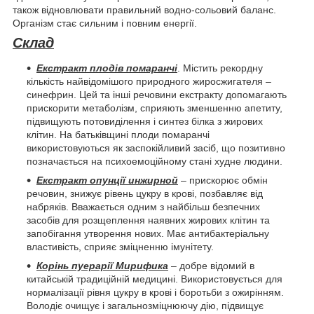
також відновлювати правильний водно-сольовий баланс.
Організм стає сильним і повним енергії.
Склад
Екстракт плодів помаранчі
. Містить рекордну
кількість найвідомішого природного жиросжигателя –
синефрин. Цей та інші речовини екстракту допомагають
прискорити метаболізм, сприяють зменшенню апетиту,
підвищують потовиділення і синтез білка з жирових
клітин. На батьківщині плоди помаранчі
використовуються як заспокійливий засіб, що позитивно
позначається на психоемоційному стані худне людини.
Екстракт опунції инжирной
– прискорює обмін
речовин, знижує рівень цукру в крові, позбавляє від
набряків. Вважається одним з найбільш безпечних
засобів для розщеплення наявних жирових клітин та
запобігання утворення нових. Має антибактеріальну
властивість, сприяє зміцненню імунітету.
Корінь пуерарії Мирифика
– добре відомий в
китайській традиційній медицині. Використовується для
нормалізації рівня цукру в крові і боротьби з ожирінням.
Володіє очищує і загальнозміцнюючу дію, підвищує