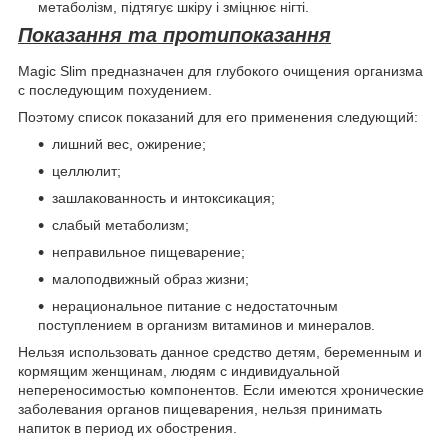
метаболізм, підтягує шкіру і зміцнює нігті.
Показання та протипоказання
Magic Slim предназначен для глубокого очищения организма
с последующим похудением.
Поэтому список показаний для его применения следующий:
лишний вес, ожирение;
целлюлит;
зашлакованность и интоксикация;
слабый метаболизм;
неправильное пищеварение;
малоподвижный образ жизни;
нерациональное питание с недостаточным
поступлением в организм витаминов и минералов.
Нельзя использовать данное средство детям, беременным и
кормящим женщинам, людям с индивидуальной
непереносимостью компонентов. Если имеются хронические
заболевания органов пищеварения, нельзя принимать
напиток в период их обострения.