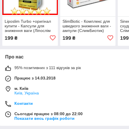
Liposlim Turbo +оригінал
SlimBiotic - Комплекс для
Sine
купити - Капсули для
швидкого зниження ваги -
схуд
зниження ваги (Ліпослім
ампули (СлимБиотик)
Слім
Турбо Плюс)
199
199
199
₴
₴
Про нас
95% позитивних з 111 відгуків за рік
Працює з 14.03.2018
м. Київ
Київ, Україна
Контакти
Сьогодні працює з 08:00 до 22:00
Показати весь графік роботи