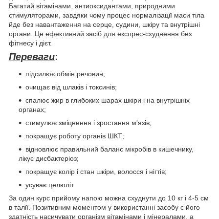
Багатий вітамінами, антиоксидантами, природними
стимуляторами, завдяки чому процес нормалізації маси тіла
йде без навантаження на серце, судини, шкіру та внутрішні
органи. Це ефективний засіб для експрес-схуднення без
фітнесу і дієт.
Переваги
:
підсилює обмін речовин;
очищає від шлаків і токсинів;
спалює жир в глибоких шарах шкіри і на внутрішніх
органах;
стимулює зміцнення і зростання м'язів;
покращує роботу органів ШКТ;
відновлює правильний баланс мікробів в кишечнику,
лікує дисбактеріоз;
покращує колір і стан шкіри, волосся і нігтів;
усуває целюліт.
За один курс прийому напою можна схуднути до 10 кг і 4-5 см
в талії. Позитивним моментом у використанні засобу є його
здатність насичувати організм вітамінами і мінералами, а