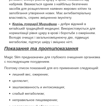
набряків. Вважається одним з найбільш безпечних
засобів для розщеплення наявних жирових клітин та
запобігання утворення нових. Має антибактеріальну
властивість, сприяє зміцненню імунітету.
Корінь пуерарії Мирифика
– добре відомий в
китайській традиційній медицині. Використовується для
нормалізації рівня цукру в крові і боротьби з ожирінням.
Володіє очищує і загальнозміцнюючу дію, підвищує
метаболізм, підтягує шкіру і зміцнює нігті.
Показання та протипоказання
Magic Slim предназначен для глубокого очищения организма
с последующим похудением.
Поэтому список показаний для его применения следующий:
лишний вес, ожирение;
целлюлит;
зашлакованность и интоксикация;
слабый метаболизм;
неправильное пищеварение;