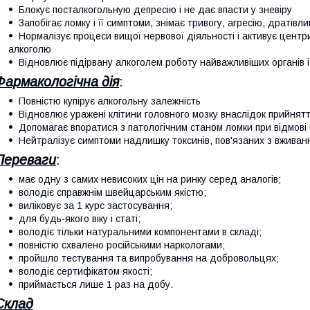
Блокує посталкогольную депресію і не дає впасти у зневіру
Запобігає ломку і її симптоми, знімає тривогу, агресію, дратівли
Нормалізує процеси вищої нервової діяльності і активує центр
алкоголю
Відновлює підірвану алкоголем роботу найважливіших органів і
Фармакологічна дія
:
Повністю купірує алкогольну залежність
Відновлює уражені клітини головного мозку внаслідок прийнятт
Допомагає впоратися з патологічним станом ломки при відмові
Нейтралізує симптоми надлишку токсинів, пов'язаних з вжива
Переваги
:
має одну з самих невисоких цін на ринку серед аналогів;
володіє справжнім швейцарським якістю;
виліковує за 1 курс застосування;
для будь-якого віку і статі;
володіє тільки натуральними компонентами в складі;
повністю схвалено російськими наркологами;
пройшло тестування та випробування на добровольцях;
володіє сертифікатом якості;
приймається лише 1 раз на добу.
Склад