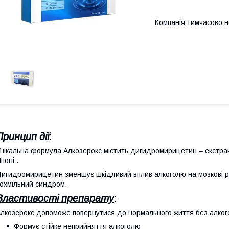
Компанія тимчасово 
Принцип дії
:
нікальна формула Алкозерокс містить дигидромирицетин – екстрак
понії.
игидромирицетин зменшує шкідливий вплив алкоголю на мозкові ре
охмільний синдром.
Властивості препарату
:
лкозерокс допоможе повернутися до нормального життя без алког
Формує стійке неприйняття алкоголю