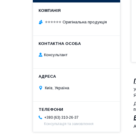
⭐⭐⭐⭐⭐⭐ Оригінальна продукція
Консультант
Київ, Україна
У
Я
Д
п
+380 (63) 310-26-37
Консультація та замовлення
А