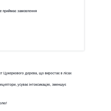
не приймає замовлення
т Цукеркового дерева, що виростає в лісах
цептори, усуває інтоксикацію, зменшує
олю!