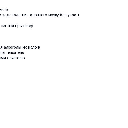
вість
и задоволення головного мозку без участі
 систем організму
я алкогольних напоїв
 від алкоголю
нням алкоголю