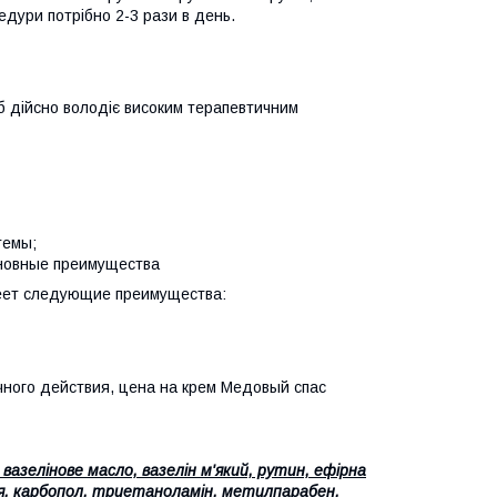
едури потрібно 2-3 рази в день.
іб дійсно володіє високим терапевтичним
темы;
сновные преимущества
меет следующие преимущества:
чного действия, цена на крем Медовый спас
азелінове масло, вазелін м'який, рутин, ефірна
лія, карбопол, триетаноламін, метилпарабен,