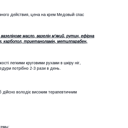
чного действия, цена на крем Медовый спас
азелінове масло, вазелін м'який, рутин, ефірна
лія, карбопол, триетаноламін, метилпарабен,
ості легкими круговими рухами в шкіру ніг,
едури потрібно 2-3 рази в день.
іб дійсно володіє високим терапевтичним
темы;