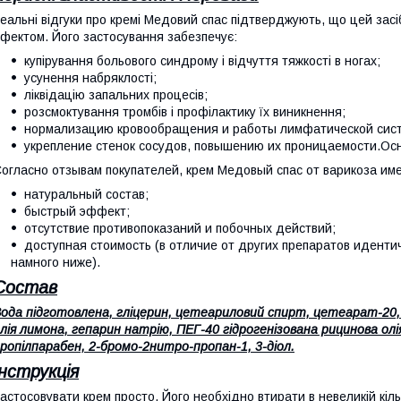
еальні відгуки про кремі Медовий спас підтверджують, що цей зас
фектом. Його застосування забезпечує:
купірування больового синдрому і відчуття тяжкості в ногах;
усунення набряклості;
ліквідацію запальних процесів;
розсмоктування тромбів і профілактику їх виникнення;
нормализацию кровообращения и работы лимфатической сис
укрепление стенок сосудов, повышению их проницаемости.О
огласно отзывам покупателей, крем Медовый спас от варикоза и
натуральный состав;
быстрый эффект;
отсутствие противопоказаний и побочных действий;
доступная стоимость (в отличие от других препаратов иденти
намного ниже).
Состав
ода підготовлена, гліцерин, цетеариловий спирт, цетеарат-20, в
лія лимона, гепарин натрію, ПЕГ-40 гідрогенізована рицинова о
ропілпарабен, 2-бромо-2нитро-пропан-1, 3-діол.
Інструкція
астосовувати крем просто. Його необхідно втирати в невеликій кільк