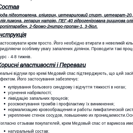
Состав
ода підготовлена, гліцерин, цетеариловий спирт, цетеарат-20, в
лія лимона, гепарин натрію, ПЕГ-40 гідрогенізована рицинова о
ропілпарабен, 2-бромо-2нитро-пропан-1, 3-діол.
Інструкція
астосовувати крем просто. Його необхідно втирати в невеликій кільк
риділяючи особливу увагу запалених ділянок. Проводити такі проц
урс - 4-8 тижнів.
Корисні властивості і Переваги
еальні відгуки про кремі Медовий спас підтверджують, що цей зас
фектом. Його застосування забезпечує:
купірування больового синдрому і відчуття тяжкості в ногах;
усунення набряклості;
ліквідацію запальних процесів;
розсмоктування тромбів і профілактику їх виникнення;
нормализацию кровообращения и работы лимфатической сис
укрепление стенок сосудов, повышению их проницаемости.О
огласно отзывам покупателей, крем Медовый спас от варикоза и
натуральный состав;