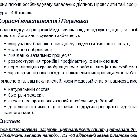
риділяючи особливу увагу запалених ділянок. Проводити такі проц
урс - 4-8 тижнів.
Корисні властивості і Переваги
еальні відгуки про кремі Медовий спас підтверджують, що цей зас
фектом. Його застосування забезпечує:
купірування больового синдрому і відчуття тяжкості в ногах;
усунення набряклості;
ліквідацію запальних процесів;
розсмоктування тромбів і профілактику їх виникнення;
нормализацию кровообращения и работы лимфатической сис
укрепление стенок сосудов, повышению их проницаемости.О
огласно отзывам покупателей, крем Медовый спас от варикоза и
натуральный состав;
быстрый эффект;
отсутствие противопоказаний и побочных действий;
доступная стоимость (в отличие от других препаратов иденти
намного ниже).
Состав
ода підготовлена, гліцерин, цетеариловий спирт, цетеарат-20, в
лія лимона, гепарин натрію, ПЕГ-40 гідрогенізована рицинова о