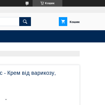
Кошик
Кошик
 - Крем від варикозу,