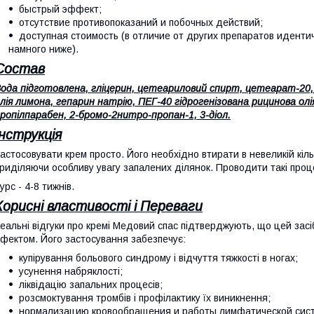
быстрый эффект;
отсутствие противопоказаний и побочных действий;
доступная стоимость (в отличие от других препаратов иденти
намного ниже).
Состав
ода підготовлена, гліцерин, цетеариловий спирт, цетеарат-20, в
лія лимона, гепарин натрію, ПЕГ-40 гідрогенізована рицинова о
ропілпарабен, 2-бромо-2нитро-пропан-1, 3-діол.
Інструкція
астосовувати крем просто. Його необхідно втирати в невеликій кільк
риділяючи особливу увагу запалених ділянок. Проводити такі проц
урс - 4-8 тижнів.
Корисні властивості і Переваги
еальні відгуки про кремі Медовий спас підтверджують, що цей зас
фектом. Його застосування забезпечує:
купірування больового синдрому і відчуття тяжкості в ногах;
усунення набряклості;
ліквідацію запальних процесів;
розсмоктування тромбів і профілактику їх виникнення;
нормализацию кровообращения и работы лимфатической сис