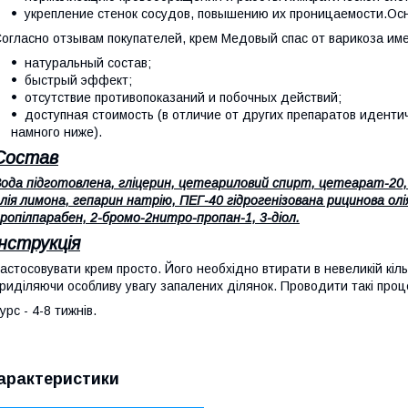
укрепление стенок сосудов, повышению их проницаемости.О
огласно отзывам покупателей, крем Медовый спас от варикоза и
натуральный состав;
быстрый эффект;
отсутствие противопоказаний и побочных действий;
доступная стоимость (в отличие от других препаратов иденти
намного ниже).
Состав
ода підготовлена, гліцерин, цетеариловий спирт, цетеарат-20, в
лія лимона, гепарин натрію, ПЕГ-40 гідрогенізована рицинова о
ропілпарабен, 2-бромо-2нитро-пропан-1, 3-діол.
Інструкція
астосовувати крем просто. Його необхідно втирати в невеликій кільк
риділяючи особливу увагу запалених ділянок. Проводити такі проц
урс - 4-8 тижнів.
арактеристики