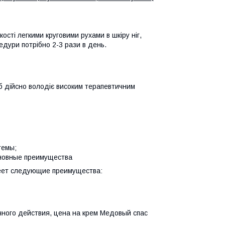
ості легкими круговими рухами в шкіру ніг,
едури потрібно 2-3 рази в день.
іб дійсно володіє високим терапевтичним
темы;
сновные преимущества
меет следующие преимущества:
чного действия, цена на крем Медовый спас