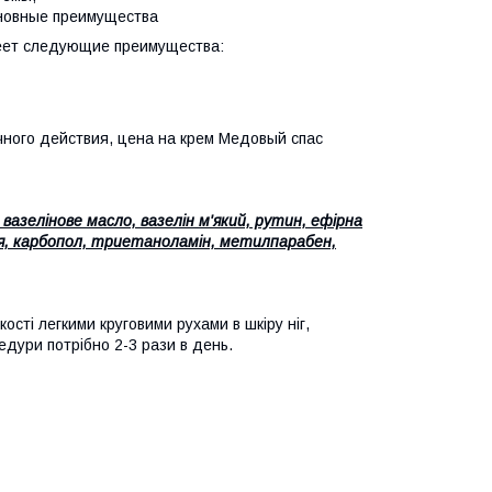
сновные преимущества
меет следующие преимущества:
чного действия, цена на крем Медовый спас
азелінове масло, вазелін м'який, рутин, ефірна
лія, карбопол, триетаноламін, метилпарабен,
ості легкими круговими рухами в шкіру ніг,
едури потрібно 2-3 рази в день.