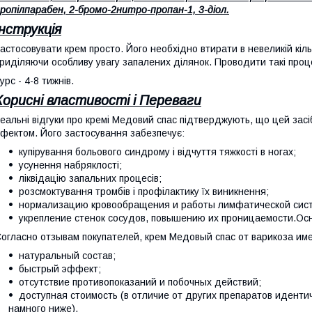
ропілпарабен, 2-бромо-2нитро-пропан-1, 3-діол.
Інструкція
астосовувати крем просто. Його необхідно втирати в невеликій кільк
риділяючи особливу увагу запалених ділянок. Проводити такі проц
урс - 4-8 тижнів.
Корисні властивості і Переваги
еальні відгуки про кремі Медовий спас підтверджують, що цей зас
фектом. Його застосування забезпечує:
купірування больового синдрому і відчуття тяжкості в ногах;
усунення набряклості;
ліквідацію запальних процесів;
розсмоктування тромбів і профілактику їх виникнення;
нормализацию кровообращения и работы лимфатической сис
укрепление стенок сосудов, повышению их проницаемости.О
огласно отзывам покупателей, крем Медовый спас от варикоза и
натуральный состав;
быстрый эффект;
отсутствие противопоказаний и побочных действий;
доступная стоимость (в отличие от других препаратов иденти
намного ниже).