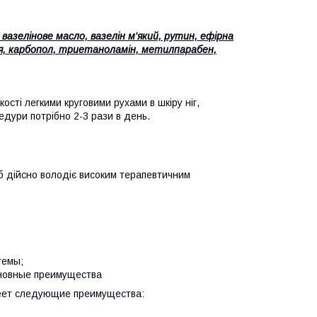
азелінове масло, вазелін м'який, рутин, ефірна
лія, карбопол, триетаноламін, метилпарабен,
ості легкими круговими рухами в шкіру ніг,
едури потрібно 2-3 рази в день.
іб дійсно володіє високим терапевтичним
темы;
сновные преимущества
меет следующие преимущества: