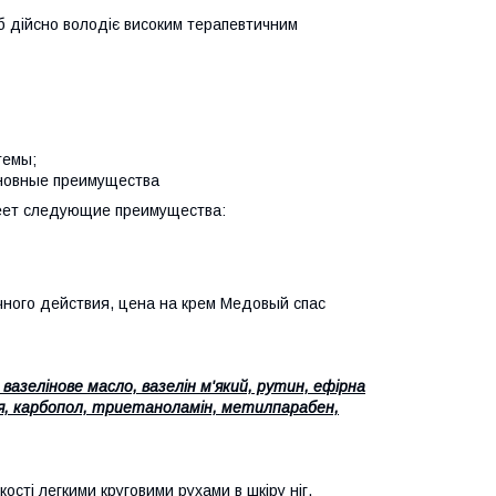
іб дійсно володіє високим терапевтичним
темы;
сновные преимущества
меет следующие преимущества:
чного действия, цена на крем Медовый спас
азелінове масло, вазелін м'який, рутин, ефірна
лія, карбопол, триетаноламін, метилпарабен,
ості легкими круговими рухами в шкіру ніг,