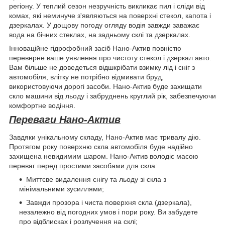
регіону. У теплий сезон незручність викликає пил і сліди від
комах, які неминуче з'являються на поверхні стекол, капота і
дзеркалах. У дощову погоду огляду водія завжди заважає
вода на бічних стеклах, на задньому склі та дзеркалах.
Інноваційне гідрофобний засіб Нано-Актив повністю
переверне ваше уявлення про чистоту стекол і дзеркал авто.
Вам більше не доведеться відшкрібати взимку лід і сніг з
автомобіля, влітку не потрібно відмивати бруд,
використовуючи дорогі засоби. Нано-Актив буде захищати
скло машини від льоду і забруднень круглий рік, забезпечуючи
комфортне водіння.
Переваги Нано-Актив
Завдяки унікальному складу, Нано-Актив має тривалу дію.
Протягом року поверхню скла автомобіля буде надійно
захищена невидимим шаром. Нано-Актив володіє масою
переваг перед простими засобами для скла:
Миттєве видалення снігу та льоду зі скла з
мінімальними зусиллями;
Завжди прозора і чиста поверхня скла (дзеркала),
незалежно від погодних умов і пори року. Ви забудете
про відблисках і розлучення на склі;