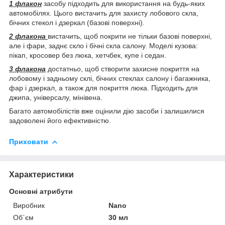
1 флакон
засобу підходить для використання на будь-яких
автомобілях. Цього вистачить для захисту лобового скла,
бічних стекол і дзеркал (базові поверхні).
2 флакона
вистачить, щоб покрити не тільки базові поверхні,
але і фари, заднє скло і бічні скла салону. Моделі кузова:
пікап, кросовер без люка, хетчбек, купе і седан.
3 флакона
достатньо, щоб створити захисне покриття на
лобовому і задньому склі, бічних стеклах салону і багажника,
фар і дзеркал, а також для покриття люка. Підходить для
джипа, універсалу, мінівена.
Багато автомобілістів вже оцінили дію засоби і залишилися
задоволені його ефективністю.
Приховати
Характеристики
Основні атрибути
Виробник
Nano
Об`єм
30 мл