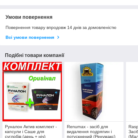
Умови повернення
Повернення товару впродовж 14 днів за домовленістю
Всі умови повернення
Подібні товари компанії
Руналон Актив комплект -
Renumax - засіб для
Rasp
капсули і Саше для
видалення подряпин і
Засі
суглобів (день + ніч)
потускнений (Ренумакс)
(Мал