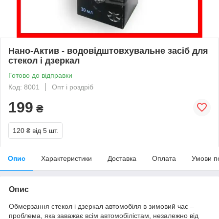
Нано-Актив - водовідштовхувальне засіб для
стекол і дзеркал
Готово до відправки
Код: 8001
Опт і роздріб
199
₴
120 ₴
від 5 шт.
Опис
Характеристики
Доставка
Оплата
Умови п
Опис
Обмерзання стекол і дзеркал автомобіля в зимовий час –
проблема, яка заважає всім автомобілістам, незалежно від