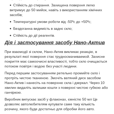
Стійкість до стирання. Захищена поверхня легко
витримує до 50 мийок, навіть з використанням хімічних
засобів;
Температурні умови роботи від -50ºс до +50ºс;
Бездоганна видимість в заднє скло;
Стійкість до дії реагентів.
Дія і застосування засобу Нано-Актив
При взаємодії зі склом, Нано-Актив викликає реакцію, в
результаті якої поверхня стає трудносмачиваемой. Захисне
покриття має самоочисні властивості, тобто скло очищається
потоком повітря і водою без участі людини.
Перед першим застосуванням ретельно промийте скло і
протріть чистою тканиною. Змочіть ватяний диск засобом
Нано-Актив і нанесіть на поверхню скла і дзеркал. Через 10
хвилин видаліть залишки кошти з поверхні чистою губкою або
ганчіркою.
Виробник випускає засіб у флаконах, ємністю 50 мл Це
дозволяє автолюбителям купувати саме таку кількість
розчину, якого буде достатньо для обробки його авто.