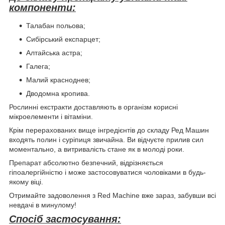
компоненти:
Талабан польова;
Сибірський експарцет;
Алтайська астра;
Галега;
Малий красноднев;
Дводомна кропива.
Рослинні екстракти доставляють в організм корисні
мікроелементи і вітаміни.
Крім перерахованих вище інгредієнтів до складу Ред Машин
входять полин і суріпиця звичайна. Ви відчуєте прилив сил
моментально, а витривалість стане як в молоді роки.
Препарат абсолютно безпечний, відрізняється
гіпоалергійністю і може застосовуватися чоловіками в будь-
якому віці.
Отримайте задоволення з Red Machine вже зараз, забувши всі
невдачі в минулому!
Спосіб застосування: