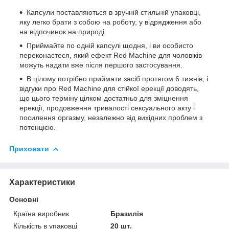
Капсули поставляються в зручній стильній упаковці,
яку легко брати з собою на роботу, у відрядження або
на відпочинок на природі.
Приймайте по одній капсулі щодня, і ви особисто
переконаєтеся, який ефект Red Machine для чоловіків
можуть надати вже після першого застосування.
В цілому потрібно приймати засіб протягом 6 тижнів, і
відгуки про Red Machine для стійкої ерекції доводять,
що цього терміну цілком достатньо для зміцнення
ерекції, продовження тривалості сексуального акту і
посилення оргазму, незалежно від вихідних проблем з
потенцією.
Приховати
Характеристики
Основні
Країна виробник
Бразилія
Кількість в упаковці
20 шт.