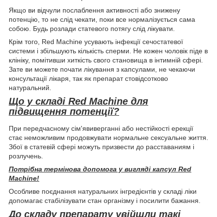
Якщо ви відчули послаблення активності або знижену
потенцію, то не слід чекати, поки все нормалізується сама
собою. Будь розлади статевого потягу слід лікувати.
Крім того, Red Machine усувають інфекції сечостатевої
системи і збільшують кількість сперми. Не кожен чоловік піде в
клініку, помітивши хиткість свого становища в інтимній сфері.
Зате ви можете почати лікування з капсулами, не чекаючи
консультації лікаря, так як препарат стовідсотково
натуральний.
Що у складі Red Machine для
підвищення потенції?
При передчасному сім'явиверганні або нестійкості ерекції
стає неможливим продовжувати нормальне сексуальне життя.
Збої в статевій сфері можуть призвести до расставаниям і
розлучень.
Потрібна термінова допомога у вигляді капсул Red
Machine!
Особливе поєднання натуральних інгредієнтів у складі ліки
допомагає стабілізувати стан організму і посилити бажання.
До складу препарату увійшли такі