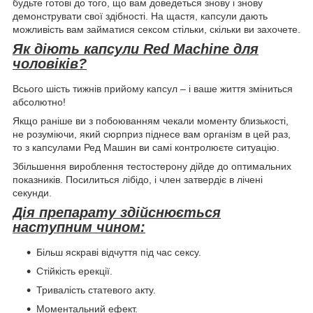
будьте готові до того, що вам доведеться знову і знову
демонструвати свої здібності. На щастя, капсули дають
можливість вам займатися сексом стільки, скільки ви захочете.
Як діють капсули Red Machine для
чоловіків?
Всього шість тижнів прийому капсул – і ваше життя зміниться
абсолютно!
Якщо раніше ви з побоюванням чекали моменту близькості,
не розуміючи, який сюрприз піднесе вам організм в цей раз,
то з капсулами Ред Машин ви самі контролюєте ситуацію.
Збільшення вироблення тестостерону дійде до оптимальних
показників. Посилиться лібідо, і член затвердіє в лічені
секунди.
Дія препарату здійснюється
наступним чином:
Більш яскраві відчуття під час сексу.
Стійкість ерекції.
Тривалість статевого акту.
Моментальний ефект.