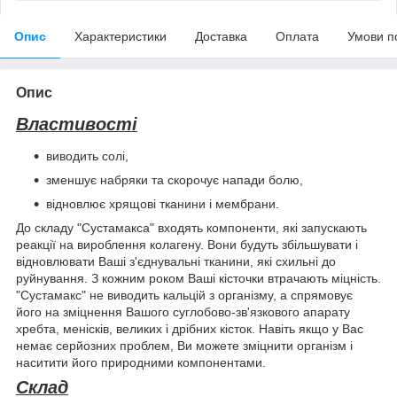
Опис
Характеристики
Доставка
Оплата
Умови п
Опис
Властивості
виводить солі,
зменшує набряки та скорочує напади болю,
відновлює хрящові тканини і мембрани.
До складу "Сустамакса" входять компоненти, які запускають
реакції на вироблення колагену. Вони будуть збільшувати і
відновлювати Ваші з'єднувальні тканини, які схильні до
руйнування. З кожним роком Ваші кісточки втрачають міцність.
"Сустамакс" не виводить кальцій з організму, а спрямовує
його на зміцнення Вашого суглобово-зв'язкового апарату
хребта, менісків, великих і дрібних кісток. Навіть якщо у Вас
немає серйозних проблем, Ви можете зміцнити організм і
наситити його природними компонентами.
Склад