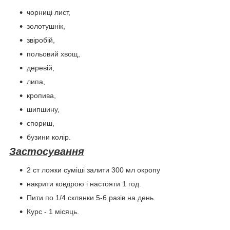
чорниці лист,
золотушнік,
звіробій,
польовий хвощ,
деревій,
липа,
кропива,
шипшину,
спориш,
бузини колір.
Застосування
2 ст ложки суміші залити 300 мл окропу
накрити ковдрою і настояти 1 год.
Пити по 1/4 склянки 5-6 разів на день.
Курс - 1 місяць.