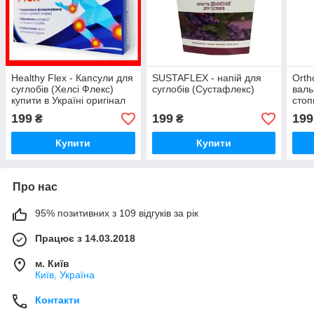
Healthy Flex - Капсули для
SUSTAFLEX - напій для
Orth
суглобів (Хелсі Флекс)
суглобів (Сустафлекс)
валь
купити в Україні оригінал
стоп
199
199
199
₴
₴
Купити
Купити
Про нас
95% позитивних з 109 відгуків за рік
Працює з 14.03.2018
м. Київ
Київ, Україна
Контакти