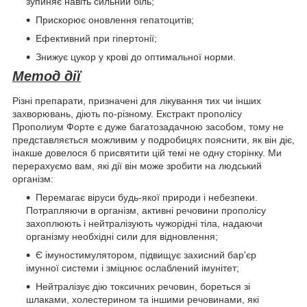
зупиняє навіть сильний біль;
Прискорює оновлення гепатоцитів;
Ефективний при гіпертонії;
Знижує цукор у крові до оптимальної норми.
Метод дії
Різні препарати, призначені для лікування тих чи інших
захворювань, діють по-різному. Екстракт прополісу
Прополиум Форте є дуже багатозадачною засобом, тому не
представляється можливим у подробицях пояснити, як він діє,
інакше довелося б присвятити цій темі не одну сторінку. Ми
перерахуємо вам, які дії він може зробити на людський
організм:
Перемагає віруси будь-якої природи і небезпеки.
Потрапляючи в організм, активні речовини прополісу
захоплюють і нейтралізують чужорідні тіла, надаючи
організму необхідні сили для відновлення;
Є імуностимулятором, підвищує захисний бар'єр
імунної системи і зміцнює ослаблений імунітет;
Нейтралізує дію токсичних речовин, бореться зі
шлаками, холестерином та іншими речовинами, які