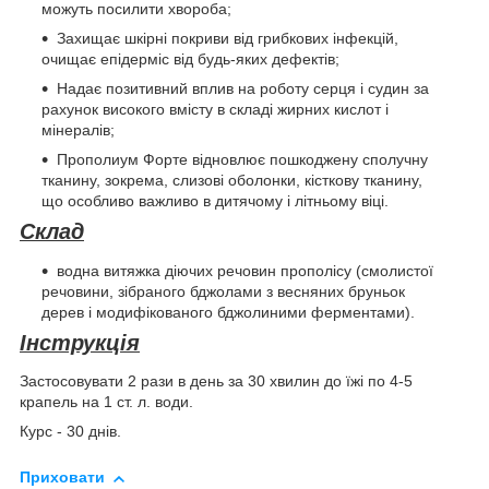
можуть посилити хвороба;
Захищає шкірні покриви від грибкових інфекцій,
очищає епідерміс від будь-яких дефектів;
Надає позитивний вплив на роботу серця і судин за
рахунок високого вмісту в складі жирних кислот і
мінералів;
Прополиум Форте відновлює пошкоджену сполучну
тканину, зокрема, слизові оболонки, кісткову тканину,
що особливо важливо в дитячому і літньому віці.
Склад
водна витяжка діючих речовин прополісу (смолистої
речовини, зібраного бджолами з весняних бруньок
дерев і модифікованого бджолиними ферментами).
Інструкція
Застосовувати 2 рази в день за 30 хвилин до їжі по 4-5
крапель на 1 ст. л. води.
Курс - 30 днів.
Приховати