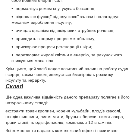
себе повним енергії і сил;
нормалізує режим сну, усуває безсоння;
відновлює функції підшлункової залози і налагоджує
механізм вироблення інсуліну;
очищає організм від шкідливих отруйних речовин;
приводить в норму процес метаболізму;
прискорює процеси регенерації шкіри;
перетворює жирові клітини в енергію, за рахунок чого
знижується маса тіла.
Крім цього, цей засіб надає позитивний вплив на роботу судин
і серця, таким чином, знижується ймовірність розвитку
інсульту та інфаркту.
Склад
Ще одна важлива відмінність даного препарату полягає в його
натуральному складі:
екстракти трави кропиви, кореня кульбаби, плодів квасолі,
плодів шипшини, листя м'яти, бруньок берези, листя лавра,
трави стевії, плодів фенхелю, комплекс з 12 вітамінів.
Всі компоненти надають комплексний ефект і позитивно