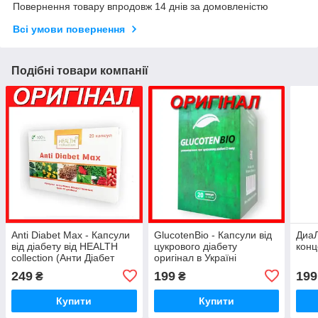
Повернення товару впродовж 14 днів за домовленістю
Всі умови повернення
Подібні товари компанії
Anti Diabet Max - Капсули
GlucotenBio - Капсули від
ДиаЛ
від діабету від HEALTH
цукрового діабету
конц
collection (Анти Діабет
оригінал в Україні
Макс) оригінал купити в
(Глюкотен Біо) Glucoten
249
199
199
₴
₴
Україні
Bio
Купити
Купити