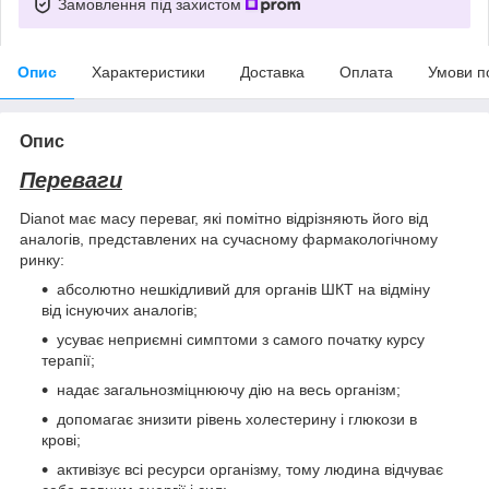
Замовлення під захистом
Опис
Характеристики
Доставка
Оплата
Умови п
Опис
Переваги
Dianot має масу переваг, які помітно відрізняють його від
аналогів, представлених на сучасному фармакологічному
ринку:
абсолютно нешкідливий для органів ШКТ на відміну
від існуючих аналогів;
усуває неприємні симптоми з самого початку курсу
терапії;
надає загальнозміцнюючу дію на весь організм;
допомагає знизити рівень холестерину і глюкози в
крові;
активізує всі ресурси організму, тому людина відчуває