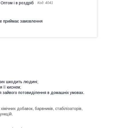
Оптом і в роздріб
Код:
4041
не приймає замовлення
яких шкодить людині;
 її киснем;
ня зайвого потовиділення в домашніх умовах.
імічних добавок, барвників, стабілізаторів,
ункцій.