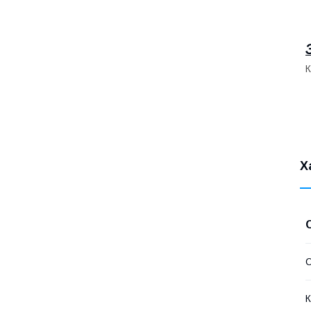
К
Х
О
К