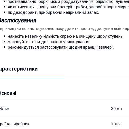
протизапально, борючись з роздратуванням, опрілістю, лущенн
як антисептик, знищуючи бактерії, грибки, хвороботворні мікро
як дезодорант, прибираючи неприємний запах.
Застосування
ерівництво по застосуванню лаку досить просте, доступне всім вер
нанесіть невелику кількість спрею на очищену шкіру ступень
масажуйте стопи до повного усмоктування
рекомендується застосовувати щодня вранці і ввечері.
арактеристики
Основні
б`єм
30 мл
раїна виробник
Індія