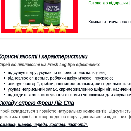
Готово до відправки
Компанія тимчасово 
Корисні якості і характеристики
прей від пітливості ніг Fresh Leg Spa ефективно:
підсушує шкіру, усуваючи попрілості між пальцями;
відновлює епідерміс, роблячи шкіру м'якою і пружною;
знищує бактерії, грибки, інші мікроорганізми, життєдіяльність 
усуває неприємний запах, сприяє живленню шкіри ніг, насичення
підходить для застосування жінками і чоловіками для лікуван
Складу спрею Фреш Ліг Спа
прей складається з повністю натуральних компонентів. Відсутність х
роматизаторів благотворно діє на шкіру, допомагаючи відновних ф
омашка, шавлія, череда, кропива, чистотіл.