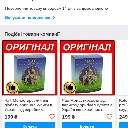
Повернення товару впродовж 14 днів за домовленістю
Всі умови повернення
Подібні товари компанії
Чай Монастирський від
Чай Монастирський від
Keto
діабету оригінал купити в
варикозу оригінал купити в
pro 
Україні від виробника.
Україні від виробника.
схуд
Монастирський чай від
Про)
199
199
249
₴
₴
діабету
Украї
Купити
Купити